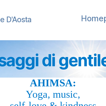
Home
le D'Aosta
saggi di gentil
AHIMSA:
Yoga, music,
self-love & kindness