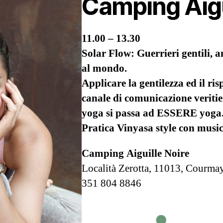
Camping Aigu
11.00 – 13.30
Solar Flow: Guerrieri gentili, a
al mondo.
Applicare la gentilezza ed il ris
canale di comunicazione veriti
yoga si passa ad ESSERE yoga
Pratica Vinyasa style con musi
Camping Aiguille Noire
Località Zerotta, 11013, Courma
351 804 8846