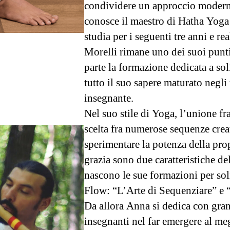
condividere un approccio moderno
conosce il maestro di Hatha Yoga
studia per i seguenti tre anni e re
Morelli rimane uno dei suoi punti
parte la formazione dedicata a sol
tutto il suo sapere maturato negl
insegnante.
Nel suo stile di Yoga, l’unione fra
scelta fra numerose sequenze creat
sperimentare la potenza della prop
grazia sono due caratteristiche d
nascono le sue formazioni per so
Flow: “L’Arte di Sequenziare” e “
Da allora Anna si dedica con gran
insegnanti nel far emergere al meg