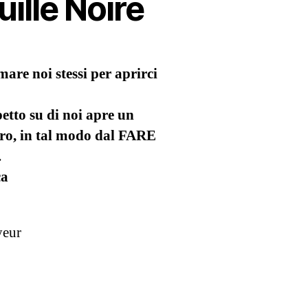
ille Noire
mare noi stessi per aprirci
petto su di noi apre un
ero, in tal modo dal FARE
.
ca
yeur