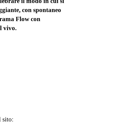
lebrare il modo in cui si
giante, con spontaneo
Krama Flow con
 vivo.
 sito: