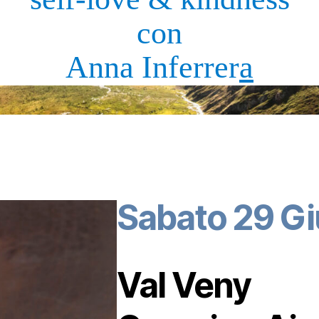
con
Anna Inferrer
a
Sabato 29 G
Val Veny