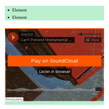
Element
Element
Quarmat
·
Can’t Pretend (Instrumental Edit)