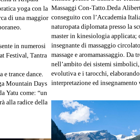
Massaggi Con-Tatto.Deda Alibert
ratica yoga con la
conseguito con l’Accademia Itali
erca di una maggior
naturopata diplomata presso la sc
mporaneo.
master in kinesiologia applicata; 
insegnante di massaggio circolator
sente in numerosi
massage e aromamassaggio. Da tre
at Festival, Tantra
nell’ambito dei sistemi simbolici, 
evolutiva e i tarocchi, elaborand
a e trance dance.
interpretazione ed insegnamento
oga Mountain Days
 da Yatu come: “un
à alla radice della