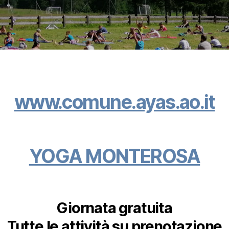
www.comune.ayas.ao.it
YOGA MONTEROSA
Giornata gratuita
Tutte le attività su prenotazione