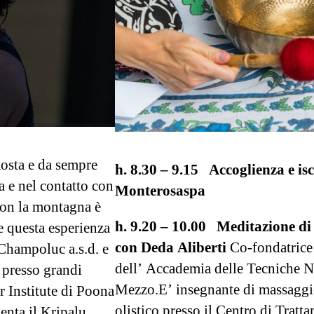
Aosta e da sempre
h. 8.30 – 9.15 Accoglienza e is
a e nel contatto con
Monterosaspa
 con la montagna è
h. 9.20 – 10.00 Meditazione d
e questa esperienza
con Deda Aliberti
Co-fondatrice
Champoluc a.s.d. e
dell’ Accademia delle Tecniche Na
 presso grandi
Mezzo.E’ insegnante di massaggi
r Institute di Poona
olistico presso il Centro di Tratta
nta il Kripalu