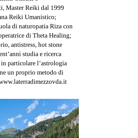
i, Master Reiki dal 1999
ana Reiki Umanistico;
uola di naturopatia Riza con
operatrice di Theta Healing;
io, antistress, hot stone
nt’anni studia e ricerca
in particolare l’astrologia
one un proprio metodo di
 www.laterradimezzovda.it