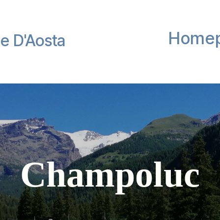
Home
le D'Aosta
Champoluc